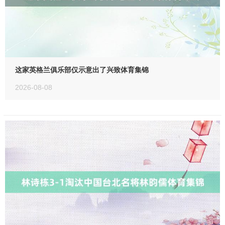
这家英格兰俱乐部仅示意出了兴致体育集锦
2026-08-08