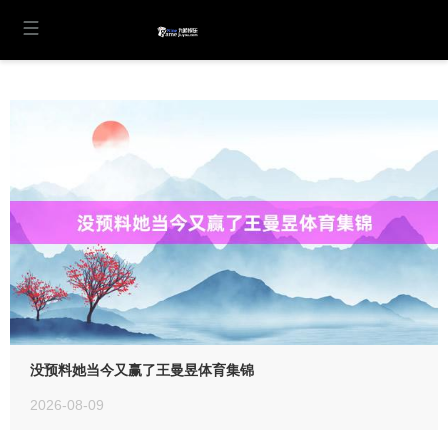
没预料她当今又赢了王曼昱体育集锦
2026-08-09