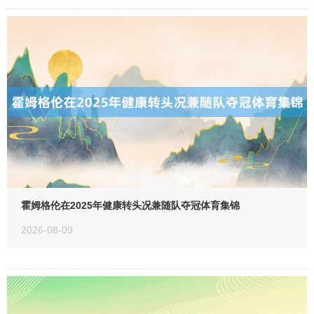
霍姆格伦在2025年健康转头况兼随队夺冠体育集锦
2026-08-09