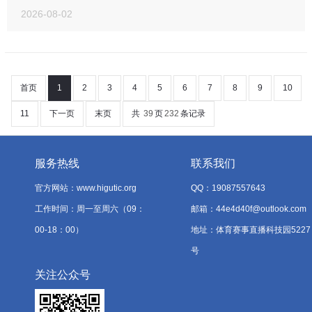
2026-08-02
首页
1
2
3
4
5
6
7
8
9
10
11
下一页
末页
共
39
页
232
条记录
服务热线
联系我们
官方网站：www.higutic.org
QQ：19087557643
工作时间：周一至周六（09：
邮箱：44e4d40f@outlook.com
00-18：00）
地址：体育赛事直播科技园5227
号
关注公众号