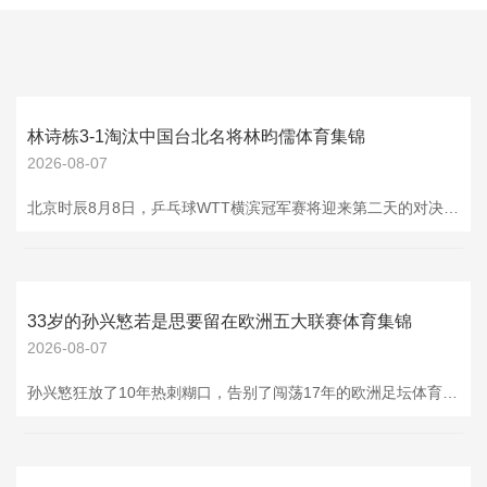
林诗栋3-1淘汰中国台北名将林昀儒体育集锦
2026-08-07
北京时辰8月8日，乒乓球WTT横滨冠军赛将迎来第二天的对决，其中国乒男单剩1东谈主登场，宇宙排行第9的向鹏迎战埃及名将阿萨尔；女单宇宙排行前3的孙颖莎、王曼昱、陈幸同皆会亮相，差异对阵韩国选手朱芊曦、波多黎各一姐迪亚兹、法国主力袁嘉楠，至于小勒布伦、张本好意思和等东谈主也会出战，单打16强齐备名单行将出炉，更多确定请看下文。 在8月7日扬弃的WTT横滨冠军赛首日对决中，国乒8位选手共计上场7次，其中男单王楚钦3-0打败队友陈垣宇晋级，林诗栋3-1淘汰中国台北名将林昀儒，薛飞则是在外战中2-3不
33岁的孙兴慜若是思要留在欧洲五大联赛体育集锦
2026-08-07
孙兴慜狂放了10年热刺糊口，告别了闯荡17年的欧洲足坛体育集锦，远赴好意思职联，加盟洛杉矶FC，肃肃开启事业糊口的全新阶段！ 洛杉矶FC在官方公告中提到，孙兴慜与球队强项一份指定球员公约，公约有用期至2027年，并包含续约至2028年及续约至2029年6月的选项。孙兴慜将占据一个国外球员限额，并在获取P-1签证和国外转会证光线获取参赛经验。 ESPN音信，孙兴慜的转会费约为2600万好意思元（接近2000万英镑），这一数字将刷新好意思职联最高转会费记录。之前的记录为2200万好意思元，是本年2