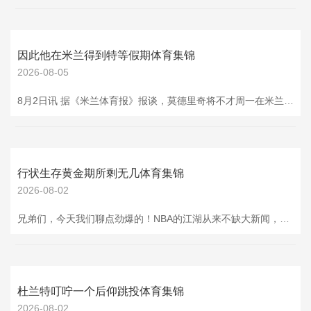
因此他在米兰得到特等假期体育集锦
2026-08-05
8月2日讯 据《米兰体育报》报谈，莫德里奇将不才周一在米兰举行初次新闻发布会，周二下昼启动干预检会。 莫德里奇在今夏和皇马协议到期，米兰在7月14日还是免费签下他，两边签约一年，况兼还有再续约一年的采用权。由于莫德里奇干预了今夏世俱杯，因此他在米兰得到特等假期，此前莫得随米兰前去亚洲和澳大利亚干预夏令热身赛。 不外《米兰体育报》指出，莫德里奇将不才周一（8月4日）来到米兰，当地时分17时（北京时分8月4日23时）在米兰俱乐部总部举行我方加盟后的初次追究新闻发布会。之后，莫德里奇还畴昔到大教堂和
行状生存黄金期所剩无几体育集锦
2026-08-02
兄弟们，今天我们聊点劲爆的！NBA的江湖从来不缺大新闻，但此次，确切有点不通常——定约总裁亚当·萧华和快船雇主史蒂夫·鲍尔默竟然密会了！你没听错，这不是八卦，这是可能改换扫数这个词定约形势的信号弹！ 而这一切，都指向一个东说念主——詹姆斯·哈登！阿谁也曾的MVP、得分王、助攻王，阿谁在火箭时分委果把球队扛在肩上的男东说念主，如今35岁了，行状生存黄金期所剩无几，可他手里，还差那枚最闪亮的畛域！哈登的渴慕，写在每一次封闭、每一次传球里，总冠军，是他终末的心愿。 但履行是狠毒的。快船上赛季的解析让
杜兰特叮咛一个后仰跳投体育集锦
2026-08-02