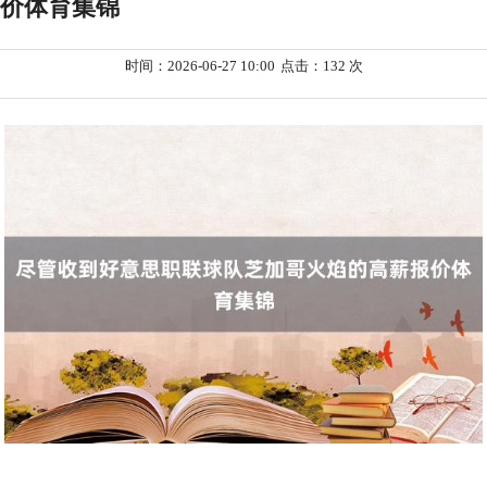
价体育集锦
时间：2026-06-27 10:00
点击：132 次