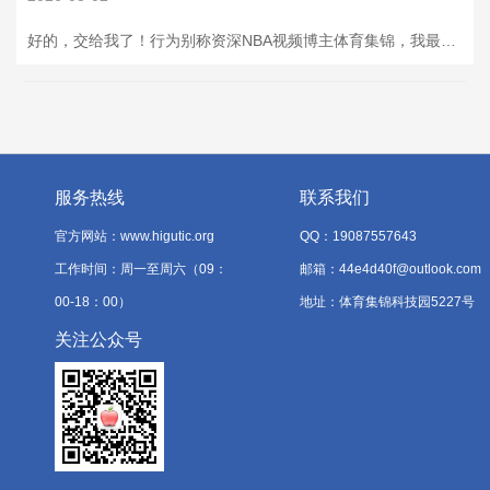
好的，交给我了！行为别称资深NBA视频博主体育集锦，我最擅长的便是把一条爆炸性新闻，讲成一个充满张力和爽点的故事。请看： 家东谈主们，火箭队这笔操作，径直把所有NBA的形势给炸裂了！还谨记杰伦格林离开时几许球迷哀嚎吗？当今，我只说两个字：值了！何况是血赚！ 这还是不是简便的球员来往了，这是一场教科书级别的“流量核弹”！火箭解决层用格林这个往常后劲股，换来了杜兰特这个即战力+顶级流量包。成果是什么？全好意思直播场次径直翻倍，飙到25场！这是什么观念？定约用最径直的钱投票告诉你，杜兰特的大叫力有多
服务热线
联系我们
官方网站：www.higutic.org
QQ：19087557643
工作时间：周一至周六（09：
邮箱：44e4d40f@outlook.com
00-18：00）
地址：体育集锦科技园5227号
关注公众号