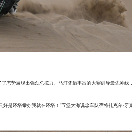
了了态势展现出强劲总揽力。马汀凭借丰富的大赛训导最先冲线
只好是环塔举办我就在环塔！”五堡大海说念车队宿将扎克尔·牙