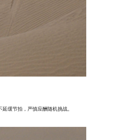
不延缓节拍，严慎应酬随机挑战。