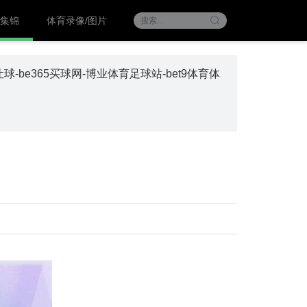
集锦
体育录像/图片
让球-be365买球网-博业体育足球站-bet9体育体