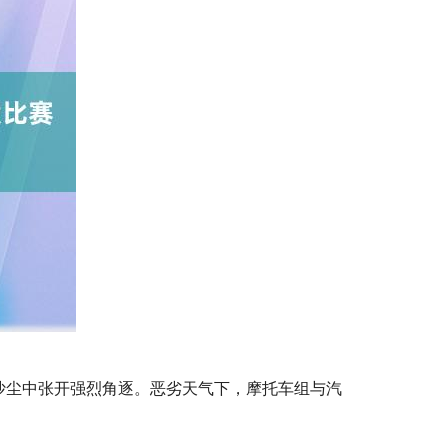
风沙尘中张开强烈角逐。恶劣天气下，摩托车组与汽