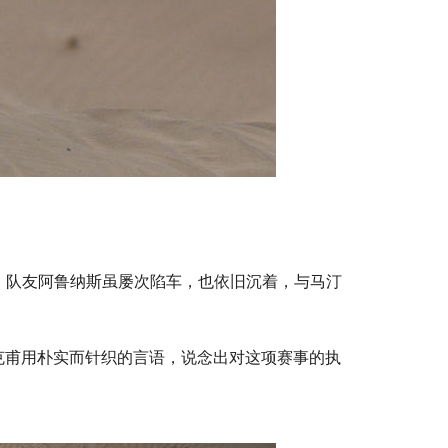
，队友阿鲁纳斯虽屡次陷车，也依旧沉着，与马汀
克甫用朴实而针织的言语，说念出对这项赛事的执