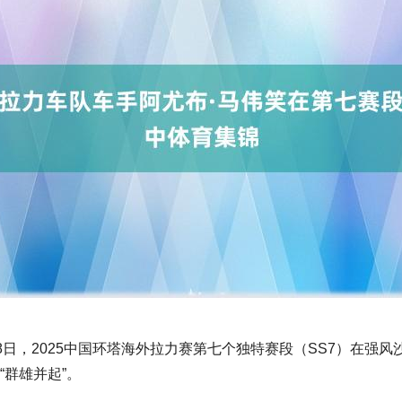
8日，2025中国环塔海外拉力赛第七个独特赛段（SS7）在强
“群雄并起”。