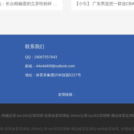
#搜索话题全勤挑战赛7月#体育录像/图片 三指抓杆法：长台精确度的立异性粉碎 赵心童在决赛中展现的82%长台得胜率（劳动平均水平约65%）透顶改写了斯诺克紧要逻辑。其开创的三指抓杆法通过出动拇指、食指与中指的发力比例，末端杆头击球点罪戾小于0.2毫米的精确阻抑。专科杂志《SnookerDigest》分析指出，这种技巧能有用对消手臂微颤，尤其合适惩处贴库球和极限角度球，决赛第14局的要害翻袋进球恰是典型案例。 攻守兼备：从偏科生到万能战士的转换 禁赛时辰，赵心童将驻防观测时长晋升300%，通过镜
联系我们
QQ：19087557643
邮箱：44e4d40f@outlook.com
地址：体育录像/图片科技园5227号
友情链接：
球-伟德足球-bet366足球买球-世界体育买球站-36bet让球-be365买球网-博业体育
6足球买球-世界体育买球站-36bet让球-be365买球网-博业体育足球站-bet9体育体