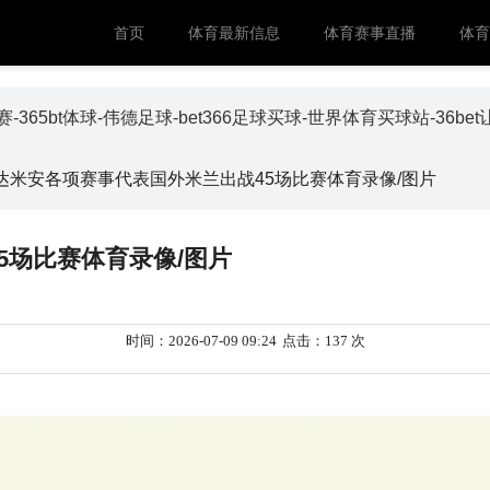
首页
体育最新信息
体育赛事直播
体育
-365bt体球-伟德足球-bet366足球买球-世界体育买球站-36bet
 达米安各项赛事代表国外米兰出战45场比赛体育录像/图片
5场比赛体育录像/图片
时间：2026-07-09 09:24
点击：137 次