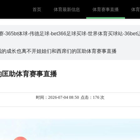
首页
体育最新信息
体育赛事直播
体育
-365bt体球-伟德足球-bet366足球买球-世界体育买球站-36bet
 我的成长也离不开姐姐们和西席们的匡助体育赛事直播
的匡助体育赛事直播
时间：2026-07-04 08:50
点击：176 次