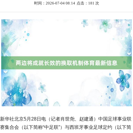
时间：2026-07-04 08:14
点击：181 次
新华社北京5月28日电（记者肖世尧、赵建通）中国足球事业联
赛集合会（以下简称“中足联”）与西班牙事业足球定约（以下简