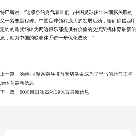
特巴斯说：“这项条约秀气着咱们与中国足球多年来细腻关联的
又一紧要里程碑。中国足球领有庞大的发展后劲，咱们确信西甲
定约的造就约略为两边俱乐部提供有价值的交流契机体育最新信
息，助力中国的联赛体系进一步优化成长。”
上一篇：
哈维-阿隆索崇拜接替安切洛蒂成为了皇马的新任主陶
冶体育最新信息
下一篇：
50米目田泳22秒19体育最新信息