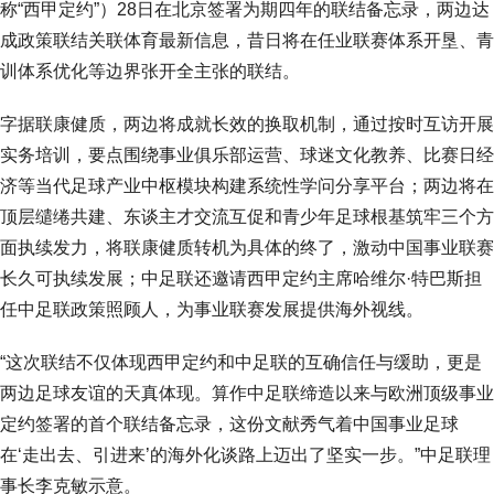
称“西甲定约”）28日在北京签署为期四年的联结备忘录，两边达
成政策联结关联体育最新信息，昔日将在任业联赛体系开垦、青
训体系优化等边界张开全主张的联结。
字据联康健质，两边将成就长效的换取机制，通过按时互访开展
实务培训，要点围绕事业俱乐部运营、球迷文化教养、比赛日经
济等当代足球产业中枢模块构建系统性学问分享平台；两边将在
顶层缱绻共建、东谈主才交流互促和青少年足球根基筑牢三个方
面执续发力，将联康健质转机为具体的终了，激动中国事业联赛
长久可执续发展；中足联还邀请西甲定约主席哈维尔·特巴斯担
任中足联政策照顾人，为事业联赛发展提供海外视线。
“这次联结不仅体现西甲定约和中足联的互确信任与缓助，更是
两边足球友谊的天真体现。算作中足联缔造以来与欧洲顶级事业
定约签署的首个联结备忘录，这份文献秀气着中国事业足球
在‘走出去、引进来’的海外化谈路上迈出了坚实一步。”中足联理
事长李克敏示意。