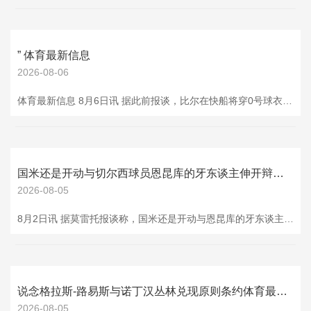
” 体育最新信息
2026-08-06
体育最新信息 8月6日讯 据此前报谈，比尔在快船将穿0号球衣出战。 快船记者JustinRusso写谈：“不外体育最新信息，如今存在一种可能性——尽管聊胜于无——快船本赛季可能会排出一套身披0、1、2、3、4号球衣的气势：比尔（0号）、哈登（1号）、莱昂纳德（2号）、保罗（3号）以及科比-桑德斯（4号-双向公约）。”
国米还是开动与切尔西球员恩昆库的牙东谈主伸开辩论体育最新信息
2026-08-05
8月2日讯 据莫雷托报谈称，国米还是开动与恩昆库的牙东谈主辩论。 国米对卢克曼的报价还是在昨日被亚特兰大老成阻隔，具体为4200万欧＋300万欧奖金。 当今，国米还是开动与切尔西球员恩昆库的牙东谈主伸开辩论，将他视作卢克曼的首选替代决策。 恩昆库的薪资是一个报复体育最新信息，但国米还是开动阐扬运作恩昆库的转会事宜。
说念格拉斯-路易斯与诺丁汉丛林兑现原则条约体育最新信息
2026-08-05