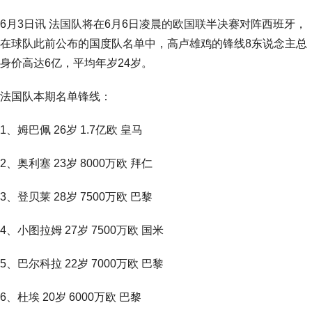
6月3日讯 法国队将在6月6日凌晨的欧国联半决赛对阵西班牙，
在球队此前公布的国度队名单中，高卢雄鸡的锋线8东说念主总
身价高达6亿，平均年岁24岁。
法国队本期名单锋线：
1、姆巴佩 26岁 1.7亿欧 皇马
2、奥利塞 23岁 8000万欧 拜仁
3、登贝莱 28岁 7500万欧 巴黎
4、小图拉姆 27岁 7500万欧 国米
5、巴尔科拉 22岁 7000万欧 巴黎
6、杜埃 20岁 6000万欧 巴黎