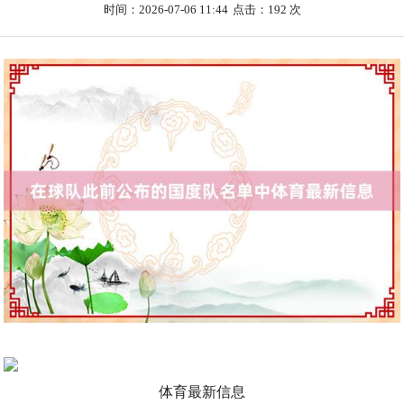
时间：2026-07-06 11:44
点击：192 次
体育最新信息