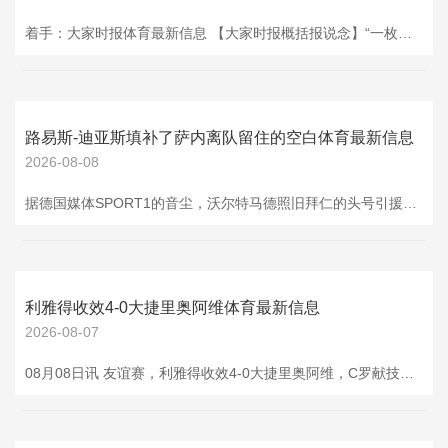
着手：大家时报体育最新信息 【大家时报概括报说念】“一枚以色列坦克炮弹提前10年截止了他的足球梦念念。”被球迷誉为“巴勒斯坦的球王贝利”、曾随巴勒斯坦国度足球队诱惑天下赛场的苏莱曼·奥贝德，近日在为家东说念主领取食品时遇到以军繁密苦难离世。路透社10日称，奥贝德的家东说念主默示，奥贝德蓝本但愿能一直踢球直到50岁，但他的梦念念就这么被透顶击碎。 巴勒斯坦足协称，奥贝德设立于加沙城，蒙难时年仅41岁。在其漫长的办事生存中，有跨越100个进球，其中匡助巴勒斯坦国度队打入2球，这使他成为巴勒斯坦足坛
路易斯-迪亚斯填补了萨内离队留住的空白体育最新信息
2026-08-08
据德国媒体SPORT1的音尘，沃尔特马德照旧拜仁的头号引援指标，此外，拜仁签下科曼的径直替代者亦然有可能的。 报说念称，沃尔特迈德依然是拜仁近期的头号引援指标。俱乐部为这笔转会有利划拨了“相配预算”，这意味着该资金不会受到其他引援开销或出售收入的影响。 此外，签下一位径直替代金斯利-科曼的球员亦然有可能的。此前，路易斯-迪亚斯填补了萨内离队留住的空白。目下科曼行将离开，又出现了新的空白。一方面，拜仁但愿保抓一个较小的威望，但另一方面，也必须沟通到如若关节球员受伤，俱乐部在欧冠联赛的洪志可能会受
利雅得收效4-0大捷里奥阿维体育最新信息
2026-08-07
08月08日讯 友谊赛，利雅得收效4-0大捷里奥阿维，C罗献技帽子戏法。 C罗赛后承袭采访说念到季前赛情况：“季前赛最报复的是好好西宾，找到比赛节拍。咱们但愿为19日在中国香港的首场讲求比赛（沙超杯半决赛）作念好充分准备。进球老是功德体育最新信息，但淌若这些球算数就更好了。我很平稳，季前赛推崇顺利。”