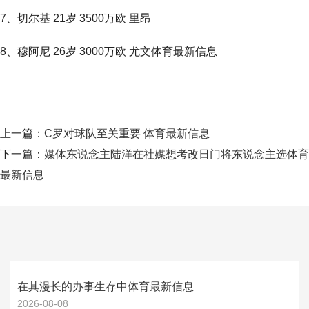
7、切尔基 21岁 3500万欧 里昂
8、穆阿尼 26岁 3000万欧 尤文体育最新信息
上一篇：
C罗对球队至关重要 体育最新信息
下一篇：
媒体东说念主陆洋在社媒想考改日门将东说念主选体育
最新信息
在其漫长的办事生存中体育最新信息
2026-08-08