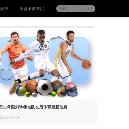
集锦
体育录像/图片
田志希跟刘诗雯当队友后体育最新信息
2026-04-09