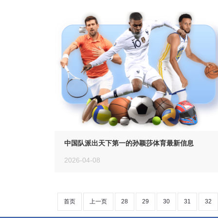
中国队派出天下第一的孙颖莎体育最新信息
2026-04-08
首页
上一页
28
29
30
31
32