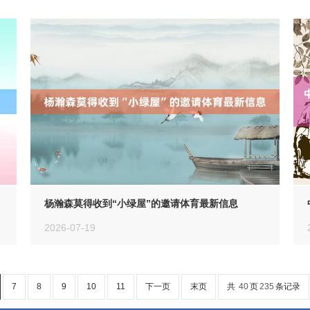
杨瀚森莫得收到“小绿屋”的邀请体育最新信息
2026-07-19
7
8
9
10
11
下一页
末页
共
40
页
235
条记录