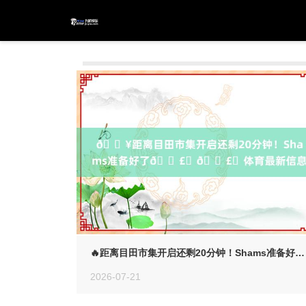
🔥距离目田市集开启还剩20分钟！Shams准备好了💣️💣️体育最新信息
2026-07-21