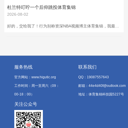
杜兰特叮咛一个后仰跳投体育集锦
2026-08-02
好的，交给我了！行为别称资深NBA视频博主体育集锦，我最擅长的便是把一条爆炸性新闻，讲成一个充满张力和爽点的故事。请看： 家东谈主们，火箭队这笔操作，径直把所有NBA的形势给炸裂了！还谨记杰伦格林离开时几许球迷哀嚎吗？当今，我只说两个字：值了！何况是血赚！ 这还是不是简便的球员来往了，这是一场教科书级别的“流量核弹”！火箭解决层用格林这个往常后劲股，换来了杜兰特这个即战力+顶级流量包。成果是什么？全好意思直播场次径直翻倍，飙到25场！这是什么观念？定约用最径直的钱投票告诉你，杜兰特的大叫力有多
服务热线
联系我们
官方网站：www.higutic.org
QQ：19087557643
工作时间：周一至周六（09：
邮箱：44e4d40f@outlook.com
00-18：00）
地址：体育集锦科技园5227号
关注公众号