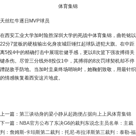
体育集锦
天丝红牛逐日MVP球员
在西安工业大学加时险胜深圳大学的死战中体育集锦，曲乾铭以
22分7篮板的硬核输出化身攻城巨锤扛起球队进犯大旗。在中距
离5投4中的精确打击中展现壮健手感，更以8次篮下强攻搏得关
键杀伤。尽管三分线外8投仅1中，其搏得的8次罚球契机却不停
蹧跶敌手防地。当加时圭臬终场哨响时，她鞠躬致敬，用最针织
的情感恢复着西安这片地皮。
上一篇：
第三谈动身的梁小静从起跑便占据向上上风体育集锦
下一篇：
NBA官方公布了东决G6的裁判东说念主员名单：主裁
判：詹姆斯-卡珀斯第二裁判：托尼-布拉泽斯第三裁判：泰勒-福