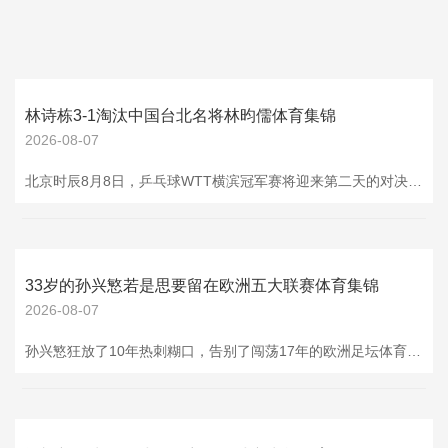
林诗栋3-1淘汰中国台北名将林昀儒体育集锦
2026-08-07
北京时辰8月8日，乒乓球WTT横滨冠军赛将迎来第二天的对决，其中国乒男单剩1东谈主登场，宇宙排行第9的向鹏迎战埃及名将阿萨尔；女单宇宙排行前3的孙颖莎、王曼昱、陈幸同皆会亮相，差异对阵韩国选手朱芊曦、波多黎各一姐迪亚兹、法国主力袁嘉楠，至于小勒布伦、张本好意思和等东谈主也会出战，单打16强齐备名单行将出炉，更多确定请看下文。 在8月7日扬弃的WTT横滨冠军赛首日对决中，国乒8位选手共计上场7次，其中男单王楚钦3-0打败队友陈垣宇晋级，林诗栋3-1淘汰中国台北名将林昀儒，薛飞则是在外战中2-3不
33岁的孙兴慜若是思要留在欧洲五大联赛体育集锦
2026-08-07
孙兴慜狂放了10年热刺糊口，告别了闯荡17年的欧洲足坛体育集锦，远赴好意思职联，加盟洛杉矶FC，肃肃开启事业糊口的全新阶段！ 洛杉矶FC在官方公告中提到，孙兴慜与球队强项一份指定球员公约，公约有用期至2027年，并包含续约至2028年及续约至2029年6月的选项。孙兴慜将占据一个国外球员限额，并在获取P-1签证和国外转会证光线获取参赛经验。 ESPN音信，孙兴慜的转会费约为2600万好意思元（接近2000万英镑），这一数字将刷新好意思职联最高转会费记录。之前的记录为2200万好意思元，是本年2