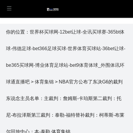
你的位置：
世界杯买球网-12bet让球-全讯买球赛-365bt体
球-伟德足球-bet366足球买球-世界体育买球站-36bet让球-
be365买球网-博业体育足球站-bet9体育体球_外围体讯环
球通直播吧
>
体育集锦
> NBA官方公布了东决G6的裁判
东说念主员名单：主裁判：詹姆斯-卡珀斯第二裁判：托
尼-布拉泽斯第三裁判：泰勒-福特替补裁判：柯蒂斯-布莱
尔回放中心：本-泰勒 体育集锦