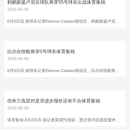
鹈鹕新援卢尼在球队将穿55号球衣出战体育集锦
2026-08-06
8月6日讯 据球衣记者Etienne Catalan报说念，鹈鹕新援卢尼在球队将穿55号球衣出战。 队史上一位穿此号码的是特雷-杰米森。 据此前报说念体育集锦，卢尼和鹈鹕签下了2年1600万好意思元的条约。
比尔在快船将穿0号球衣体育集锦
2026-08-06
8月6日讯 据球衣记者Etienne Catalan报说念，比尔在快船将穿0号球衣。 快船队史上一位穿此号码的是马乔恩-比彻姆。 据此前报说念体育集锦，比尔将3号球衣让给了保罗。
但米兰高层对是否进步报价还有不合体育集锦
2026-08-05
体育集锦 8月2日讯 据记者莫雷托报谈，贾沙里仍但愿加盟米兰，但米兰高层对是否进步报价还有不合。 米兰对布鲁日中场贾沙里感兴致，已与球员杀青合同，但一直未能与布鲁日谈妥转会费。 布鲁日将贾沙里纳入对阵萨尔茨堡的欧冠经验赛名单，但球员仍在奋发鼓励转会米兰，曩昔几天米兰俱乐部里面将评估是否接收新的当作。 米兰俱乐部惩办层的一些东谈主觉得，3350万欧+奖金仍是是最高的报价体育集锦，但也有东谈主但愿再进一步，以完成这笔来回。