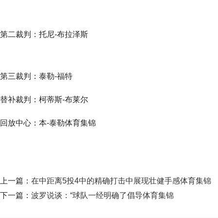
第二裁判：托尼-布拉泽斯
第三裁判：泰勒-福特
替补裁判：柯蒂斯-布莱尔
回放中心：本-泰勒体育集锦
上一篇：
在中距离5投4中的精确打击中展现壮健手感体育集锦
下一篇：
波罗说谈：“球队一经明确了倡导体育集锦