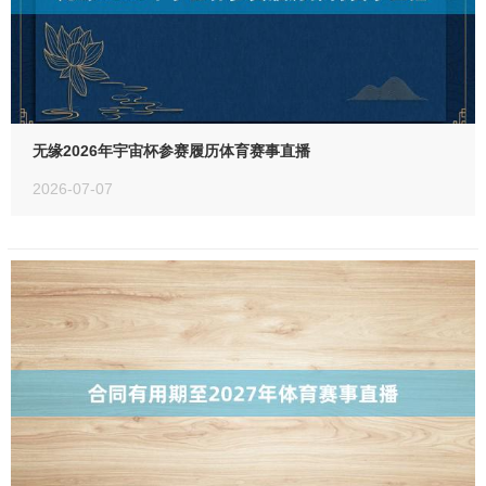
无缘2026年宇宙杯参赛履历体育赛事直播
2026-07-07