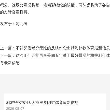
积分。这场比赛必将是一场精彩绝伦的较量，两队皆将为了各自
的方针奋发拼搏。
发布于：河北省
上一篇：
不祥凭借考究无比的反馈作念出精彩扑救体育最新信息
下一篇：
这么咱们还能再享受四五年处于最好景况的格拉利什体
育最新信息
利雅得收效4-0大捷里奥阿维体育最新信息
2026-08-07