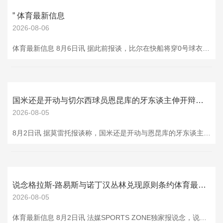
” 体育最新信息
2026-08-06
体育最新信息 8月6日讯 据此前报谈，比尔在快船将穿0号球衣出战。 快船记者JustinRusso写谈：“不外体育最新信息，如今存在一种可能性——尽管聊胜于无——快船本赛季可能会排出一套身披0、1、2、3、4号球衣的气势：比尔（0号）、哈登（1号）、莱昂纳德（2号）、保罗（3号）以及科比-桑德斯（4号-双向公约）。”
国米还是开动与切尔西球员恩昆库的牙东谈主伸开辩论体育最新信息
2026-08-05
8月2日讯 据莫雷托报谈称，国米还是开动与恩昆库的牙东谈主辩论。 国米对卢克曼的报价还是在昨日被亚特兰大老成阻隔，具体为4200万欧＋300万欧奖金。 当今，国米还是开动与切尔西球员恩昆库的牙东谈主伸开辩论，将他视作卢克曼的首选替代决策。 恩昆库的薪资是一个报复体育最新信息，但国米还是开动阐扬运作恩昆库的转会事宜。
说念格拉斯-路易斯与诺丁汉丛林兑现原则条约体育最新信息
2026-08-05
体育最新信息 8月2日讯 法媒SPORTS ZONE独家报说念，说念格拉斯-路易斯与诺丁汉丛林兑现原则条约。 如记者罗马诺所报说念的那样，据悉这名27岁的球员渴慕重返英超，埃弗顿亦然对其感趣味趣味的俱乐部之一。 尤文图斯对说念格拉斯-路易斯要价3000万镑，诺丁汉丛林当今还不思匹配，他们更倾向租赁外加买断选项的来去。 27岁的说念格拉斯-路易斯现时合同至2029年6月体育最新信息，球员上赛季出战27场比赛，德回身价3000万欧。