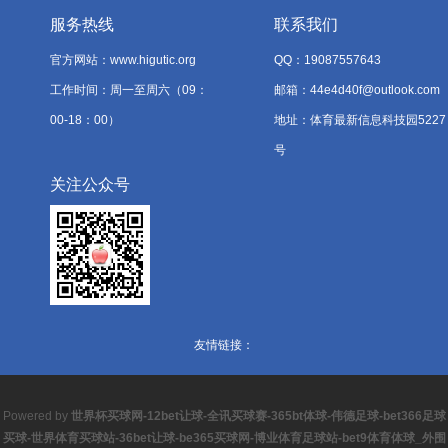
服务热线
联系我们
官方网站：www.higutic.org
QQ：19087557643
工作时间：周一至周六（09：
邮箱：44e4d40f@outlook.com
00-18：00）
地址：体育最新信息科技园5227
号
关注公众号
友情链接：
Powered by
世界杯买球网-12bet让球-全讯买球赛-365bt体球-伟德足球-bet366足球
买球-世界体育买球站-36bet让球-be365买球网-博业体育足球站-bet9体育体球_外围