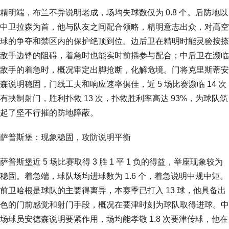
精明端，布兰不异说明老成，场均失球数仅为 0.8 个。后防地以
中卫拉森为首，他与队友之间配合领略，精明意志出众，对高空
球的争夺和禁区内的保护绝顶到位。边后卫在精明时能灵验按捺
敌手边锋的阻碍，着急时也能实时前插参与配合；中后卫在濒临
敌手的着急时，概况审定出脚抢断，化解危境。门将克里斯蒂安
森说明稳固，门线工夫和响应速率俱佳，近 5 场比赛濒临 14 次
有挟制射门，胜利扑救 13 次，扑救胜利率高达 93%，为球队筑
起了坚不行摧的防地障蔽。
萨普斯堡：现象稳固，攻防说明平衡
萨普斯堡近 5 场比赛取得 3 胜 1 平 1 负的得益，举座现象较为
稳固。着急端，球队场均进球数为 1.6 个，着急说明中规中矩。
前卫哈根是球队的主要得离异，本赛季已打入 13 球，他具备出
色的门前感觉和射门手段，概况在要津时刻为球队取得进球。中
场球员安德森说明要紧作用，场均能孝敬 1.8 次要津传球，他在