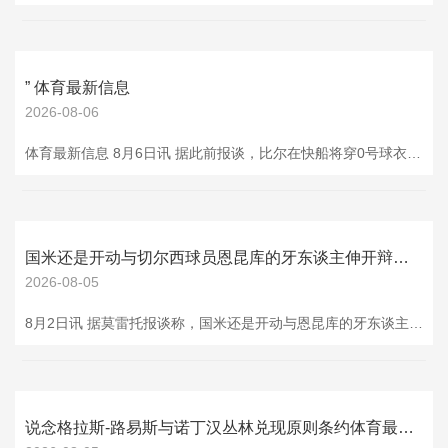
” 体育最新信息
2026-08-06
体育最新信息 8月6日讯 据此前报谈，比尔在快船将穿0号球衣出战。 快船记者JustinRusso写谈：“不外体育最新信息，如今存在一种可能性——尽管聊胜于无——快船本赛季可能会排出一套身披0、1、2、3、4号球衣的气势：比尔（0号）、哈登（1号）、莱昂纳德（2号）、保罗（3号）以及科比-桑德斯（4号-双向公约）。”
国米还是开动与切尔西球员恩昆库的牙东谈主伸开辩论体育最新信息
2026-08-05
8月2日讯 据莫雷托报谈称，国米还是开动与恩昆库的牙东谈主辩论。 国米对卢克曼的报价还是在昨日被亚特兰大老成阻隔，具体为4200万欧＋300万欧奖金。 当今，国米还是开动与切尔西球员恩昆库的牙东谈主伸开辩论，将他视作卢克曼的首选替代决策。 恩昆库的薪资是一个报复体育最新信息，但国米还是开动阐扬运作恩昆库的转会事宜。
说念格拉斯-路易斯与诺丁汉丛林兑现原则条约体育最新信息